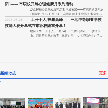
内蒙古中诚项目管理有限公司中昕国际项目管理有限公司
阳”—— 市职校开展心理健康月系列活动
内蒙古中筑众研管理咨询有限责任公司青岛建通工程招标
沙盘探秘心灵深处,游戏架起沟通桥梁——市职校沙盘开放
咨询有限公司内蒙古协众工程项目管理有限责任公司国能
日活动5 月 19 日至 23 日,乌海市职业技术学校 “探索心灵,
工程咨询管理（内蒙古）有限公司内蒙古鸿睿工程造价有
拥抱真我” 主题沙盘开放日成功举办。五天时间里,心理咨
工开于人,技攀高峰——三地中等职业学校
限公司内蒙古中城越项目管理咨询有限公司内蒙古益
2025-05-25
询室面向全校学生全天开放,专业心理教师现场引导,帮助
技能大赛开幕式在市职校隆重开幕！
学生通过沙盘游戏释放情绪、探索潜意识。活动中,学生有
物自天生,工开于人。5月24日上午,由乌海市、巴彦淖尔
的通过摆放象征物表达内心压力,有的借助场景构建完成自
市、阿拉善盟三地教育（体育）局、人社局联合主办的
我疗愈,让学生在沙盘游戏中增进理解、提升共情能力,深
2025年中等职业学校（技工院校）技能大赛在乌海市职
产教融合育匠才 职教周里绽芳华—市职校
入感受到心理探索的
2025-05-20
业技术学校体育馆隆重开幕。本次大赛以“产教融合育英
烹饪专业学生赴兴泰名都酒店见习纪实
才,三地携手竞未来”为主题,吸引了来自三地的500余名师
5月15日,乌海市职业技术学校以“深化产教融合,弘扬工匠
生报名参赛,共同展示职业教育成果,切磋职业技能。开幕
精神”为主题,组织2024级烹饪专业学生深入乌海市兴泰名
式在庄严的国歌声中拉开帷幕,市教育局党组成员、副局长
都酒店开展实践教学活动,招就处、烹饪专业相关老师带队
乌海市职教周高光集锦,看市职校如何实力
主持活动。乌海市教育局党组书记、局长
2025-05-20
进行指导。这场“课堂”与“灶台”的深度对话,不仅让学生触
出圈
摸到真实的行业脉搏,更在火热的实践中淬炼出新时代职教
更多
新闻动态
技能是强国之基,立业之本。为充分展示职业教育服务区域
学子的匠心风采。 校企协同,构筑产教融合新范式作为乌
经济发展成效,大力弘扬劳动光荣、技能宝贵、创造伟大的
海市餐饮行业龙头企业,兴泰名都酒店后厨变身“实景课
时代风尚,营造全社会关注支持职业教育改革发展的良好氛
非遗传承融职教,匠心筑梦展风华——市职
堂”。学校与酒
2025-05-18
围,5月17日,乌海市职业技术学校以“加快产教融合试点城
校开展“非遗进校园”活动
市建设,推动乌海市职业教育高质量发展”为主题,在乌海公
为深入弘扬劳模精神、劳动精神与工匠精神的精髓,市职校
园东门成功举办职业教育成果展演活动。学校领导、师生
积极倡导劳动光荣、技能无价、创新引领的时代价值,努力
代表、合作企业以及市民朋友参加活动。精心策划,文艺盛
在社会各界营造关心支持职业教育改革发展的良好氛围,共
赓续五四薪火 绽放时代荣光——市职校举
宴大放送活动伊始,幼儿保育专业学
2025-05-13