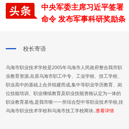
中央军委主席习近平签署
命令 发布军事科研奖励条
例
中央军委主席习近平签署命令 发布《军事科研奖励条例》新华社北京5月29日电 中央军委主席习近平日前签署命令,发布《军事科研奖励条例》,自2025年7月1日起施行。《条例》坚持以习近平新时代中国特色社会主义思想为指导,深入贯彻习近平强军思想,落实全面实施科技强军战略要求,深刻总结军事科研奖励制度改革成果,对新形势下军事科研奖励工作进行系统规范,是开展军事科研奖励工作的基本法规依据。《条例》共8章42
校长寄语
乌海市职业技术学校是2005年乌海市人民政府整合我市职
业教育资源,在原乌海市职工中专、工业学校、技工学校、
职业高中的基础上合并组建而成,集中等职业学历教育、岗
位技能培训、职业继续教育及职业技能资格认定为一体的
非遗传承融职教,匠心筑梦展风华——市职
2025-05-18
职业教育基地,是我市唯一一所综合型中等职业技术学校,挂
校开展“非遗进校园”活动
乌海市职业技术学校和乌海市技工学校两块..
查看详情
为深入弘扬劳模精神、劳动精神与工匠精神的精髓,市职校
积极倡导劳动光荣、技能无价、创新引领的时代价值,努力
在社会各界营造关心支持职业教育改革发展的良好氛围,共
赓续五四薪火 绽放时代荣光——市职校举
2025-05-13