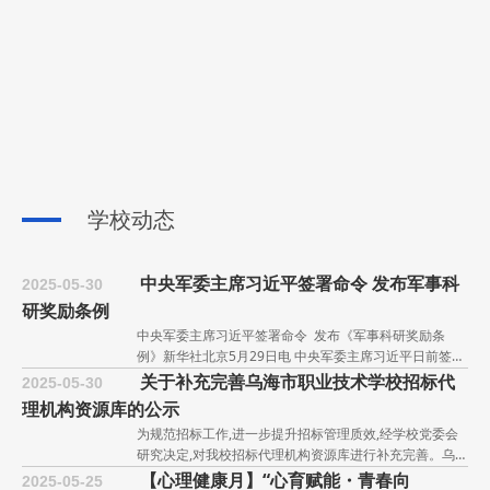
同推动职业教育事业的蓬勃发展。结合乌海市职教周活
行2025年五四表彰大会
动,5月15日学校诚挚邀请非遗项目“烫画”的杰出传承人卢
在纪念五四运动106周年之际,为深入学习贯彻习近平新时
云山老师莅临学校,向学生传授“烫画”的艺术技巧。卢云山
代中国特色社会主义思想,传承五四精神,激励广大青年学
的烫画题材涉及花、鸟、人物等,由此开创了花鸟人物派烫
子奋发向上,4月30日下午,乌海市职业技术学校在学校操场
乌海市职业技术学校关于学生宿舍原床铺
画。他的牛皮烫画线条流畅,画面清晰
2026-07-20
隆重举行2025年五四表彰大会,表彰在过去一年中表现突
及室内设备处置公示
出的先进集体和个人。国歌嘹亮,壮志昂扬本次大会由校领
因学校暑期实施学生宿舍用床、床垫、柜子采购升级项
导主持,全校师生共同参与,现场气氛热烈而庄重。大会在
目,更换男女学生公寓二、三、四楼床、床垫、柜子。为规
雄壮的国歌声中拉开帷幕,全体师生起立,升国旗,奏唱《中
范学校固定资产及废旧物资处置管理,现对我校学生公寓
废旧物资处置公示
华人民共和国国歌》。荣誉加
2026-05-06
二、三、四楼替换下来的废旧物资进行公开处置公示,具体
为规范学校固定资产及废旧物资处置管理,现对我校分校区
学校动态
事宜公示如下：一、处置物资明细废旧二位一体上下铺方
（原蒙古族中学院内）教学楼施工改造工程拆除下来的废
型钢铁床360套,每套重量38.8千克；二位一体上下铺圆型
旧物资进行公开处置公示,具体事宜公示如下：一、处置物
钢铁床276套,每套重量32千克。床垫1272个。四开门铁
资明细废旧铁皮门、断桥铝、塑钢窗框、玻璃、废旧管道
中央军委主席习近平签署命令 发布军事科
皮柜子
2025-05-30
等物资一批。二、公示时间自公示之日起至2026年5月13
研奖励条例
日止。三、报名及看货方式有意收购的单位可在公示期内
到现场实地查看物资现状,自行评估报价。四、联系信
中央军委主席习近平签署命令 发布《军事科研奖励条
息 单 位
例》新华社北京5月29日电 中央军委主席习近平日前签署
命令,发布《军事科研奖励条例》,自2025年7月1日起施
关于补充完善乌海市职业技术学校招标代
2025-05-30
行。《条例》坚持以习近平新时代中国特色社会主义思想
理机构资源库的公示
为指导,深入贯彻习近平强军思想,落实全面实施科技强军
为规范招标工作,进一步提升招标管理质效,经学校党委会
战略要求,深刻总结军事科研奖励制度改革成果,对新形势
研究决定,对我校招标代理机构资源库进行补充完善。乌海
下军事科研奖励工作进行系统规范,是开展军事科研奖励工
市职业技术学校招标代理机构资源库补充完善后名单为：
【心理健康月】“心育赋能・青春向
作的基本法规依据。《条例》共8章42
2025-05-25