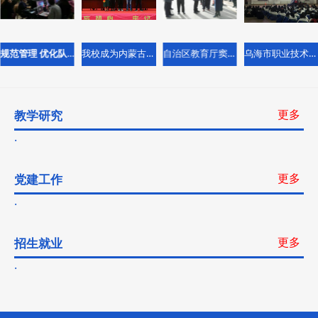
同推动职业教育事业的蓬勃发展。结合乌海市职教周活
行2025年五四表彰大会
动,5月15日学校诚挚邀请非遗项目“烫画”的杰出传承人卢
在纪念五四运动106周年之际,为深入学习贯彻习近平新时
云山老师莅临学校,向学生传授“烫画”的艺术技巧。卢云山
代中国特色社会主义思想,传承五四精神,激励广大青年学
的烫画题材涉及花、鸟、人物等,由此开创了花鸟人物派烫
规范管理 优化队伍建设 加大实训教学 践行工学交替
我校成为内蒙古中小学知识产权教育试点学校
自治区教育厅窦贵君副厅长视察督导我校疫情防控工作
乌海市职业技术学校举办爱国情主题活动
子奋发向上,4月30日下午,乌海市职业技术学校在学校操场
乌海市职业技术学校关于学生宿舍原床铺
画。他的牛皮烫画线条流畅,画面清晰
2026-07-20
隆重举行2025年五四表彰大会,表彰在过去一年中表现突
及室内设备处置公示
出的先进集体和个人。国歌嘹亮,壮志昂扬本次大会由校领
因学校暑期实施学生宿舍用床、床垫、柜子采购升级项
导主持,全校师生共同参与,现场气氛热烈而庄重。大会在
目,更换男女学生公寓二、三、四楼床、床垫、柜子。为规
雄壮的国歌声中拉开帷幕,全体师生起立,升国旗,奏唱《中
更多
教学研究
范学校固定资产及废旧物资处置管理,现对我校学生公寓
废旧物资处置公示
华人民共和国国歌》。荣誉加
2026-05-06
二、三、四楼替换下来的废旧物资进行公开处置公示,具体
为规范学校固定资产及废旧物资处置管理,现对我校分校区
事宜公示如下：一、处置物资明细废旧二位一体上下铺方
（原蒙古族中学院内）教学楼施工改造工程拆除下来的废
型钢铁床360套,每套重量38.8千克；二位一体上下铺圆型
旧物资进行公开处置公示,具体事宜公示如下：一、处置物
钢铁床276套,每套重量32千克。床垫1272个。四开门铁
更多
党建工作
资明细废旧铁皮门、断桥铝、塑钢窗框、玻璃、废旧管道
中央军委主席习近平签署命令 发布军事科
皮柜子
2025-05-30
等物资一批。二、公示时间自公示之日起至2026年5月13
研奖励条例
日止。三、报名及看货方式有意收购的单位可在公示期内
到现场实地查看物资现状,自行评估报价。四、联系信
中央军委主席习近平签署命令 发布《军事科研奖励条
息 单 位
例》新华社北京5月29日电 中央军委主席习近平日前签署
更多
招生就业
命令,发布《军事科研奖励条例》,自2025年7月1日起施
关于补充完善乌海市职业技术学校招标代
2025-05-30
行。《条例》坚持以习近平新时代中国特色社会主义思想
理机构资源库的公示
为指导,深入贯彻习近平强军思想,落实全面实施科技强军
为规范招标工作,进一步提升招标管理质效,经学校党委会
战略要求,深刻总结军事科研奖励制度改革成果,对新形势
研究决定,对我校招标代理机构资源库进行补充完善。乌海
下军事科研奖励工作进行系统规范,是开展军事科研奖励工
市职业技术学校招标代理机构资源库补充完善后名单为：
作的基本法规依据。《条例》共8章42